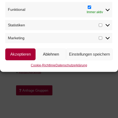
Malta, Marketing Tourism
Malta, English and Sports
Funktional
Malta, School Integration
Immer aktiv
Programm
Kulturreisen
Statistiken
Statistike
London, Sightseeing
Marketing
Marketing
Downloads
Akzeptieren
Ablehnen
Einstellungen speichern
Nützliche Tipps
Cookie-Richtlinie
Datenschutzerklärung
+
Tipps & Tricks fürs Kofferpacken
+
Reisecheckliste
Anfrage Gruppen