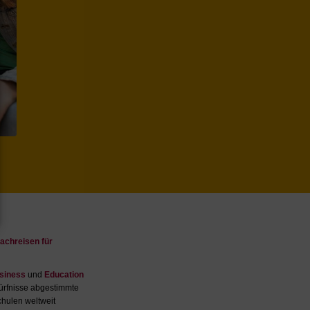
n
achreisen für
siness
und
Education
edürfnisse abgestimmte
chulen weltweit