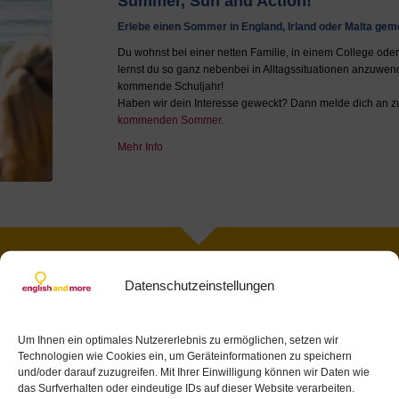
Summer, Sun and Action!
Erlebe einen Sommer in England, Irland oder Malta geme
Du wohnst bei einer netten Familie, in einem College ode
lernst du so ganz nebenbei in Alltagssituationen anzuwen
kommende Schuljahr!
Haben wir dein Interesse geweckt? Dann melde dich an 
kommenden Sommer
.
Mehr Info
Datenschutzeinstellungen
Summer
 Österreich
Um Ihnen ein optimales Nutzererlebnis zu ermöglichen, setzen wir
 gerne eine
Technologien wie Cookies ein, um Geräteinformationen zu speichern
und/oder darauf zuzugreifen. Mit Ihrer Einwilligung können wir Daten wie
tto English
das Surfverhalten oder eindeutige IDs auf dieser Website verarbeiten.
 My English