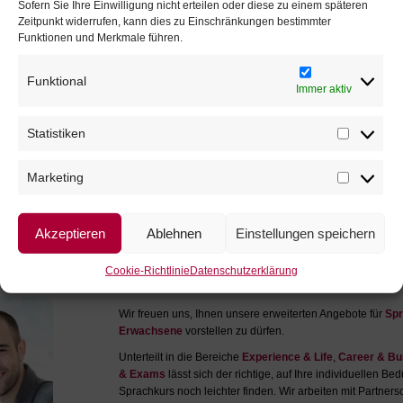
Sofern Sie Ihre Einwilligung nicht erteilen oder diese zu einem späteren
 Musik- und
Zeitpunkt widerrufen, kann dies zu Einschränkungen bestimmter
 Sportarten
Funktionen und Merkmale führen.
und fördern
in Englisch.
Funktional
Mehr Info
Immer aktiv
Statistiken
Statistike
Marketing
Marketing
Akzeptieren
Ablehnen
Einstellungen speichern
Cookie-Richtlinie
Datenschutzerklärung
Wir freuen uns, Ihnen unsere erweiterten Angebote für
Spr
Erwachsene
vorstellen zu dürfen.
Unterteilt in die Bereiche
Experience & Life
,
Career & Bu
& Exams
lässt sich der richtige, auf Ihre individuellen B
Sprachkurs noch leichter finden. Wir arbeiten mit Partners